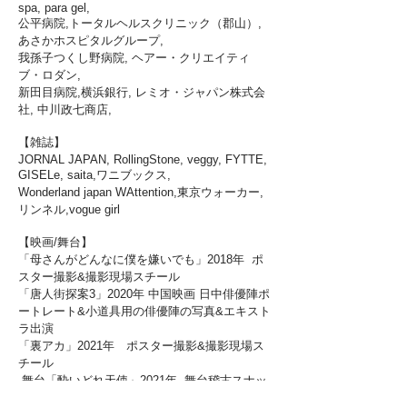
spa, para gel,
公平病院,トータルヘルスクリニック（郡山）,
あさかホスピタルグループ,
我孫子つくし野病院, ヘアー・クリエイティ
ブ・ロダン,
新田目病院,横浜銀行, レミオ・ジャパン株式会
社, 中川政七商
店
,
【雑誌】
JORNAL JAPAN, RollingStone, veggy, FYTTE,
GISELe, saita,ワニブックス
,
Wonderland japan WAttention,東京ウォーカー,
リンネル,vogue girl
【
映画/舞台
】
「母さんがどんなに僕を嫌いでも」2018年 ポ
スター撮影&
撮影現場スチール
​「唐人街探案3」2020年 中国映画
日中
俳優陣ポ
ートレート&小道具用の俳優陣の写真&エキスト
ラ出演
「裏アカ」2021年 ポスター撮影&撮影現場ス
チール
舞台「酔いどれ天使」2021年 舞台稽古スナッ
プ、ゲネプロ撮影