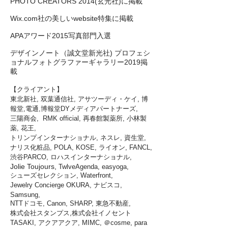
PHOTO CREATORS 2014(玄光社)に掲載
Wix.com社の美しいwebsite特集に掲載
APAアワード2015写真部門入選
デザインノート（誠文堂新光社) プロフェシ
ョナルフォトグラファーギャラリー2019掲
載
【クライアント】
東北新社, 双葉通信社, アサツーディ・ケイ,
博
報堂,電通,博報堂DYメディアパートナーズ,
三陽商会, RMK official, 再春館製薬所, 小林製
薬, 花王,
トリンプインターナショナル, ネスレ, 資生堂,
ナリス化粧品, POLA, KOSE, ライオン, FANCL,
渋谷PARCO, ロハスインターナショナル,
Jolie Toujours,
TwlveAgenda, easyoga,
シューズセレクション, Waterfront,
Jewelry Concierge OKURA, ナビスコ,
Samsung,
NTTドコモ, Canon, SHARP, 東急不動産,
株式会社スタンプス,株式会社イノセント
TASAKI, アクアアクア, MIMC, ＠cosme, para